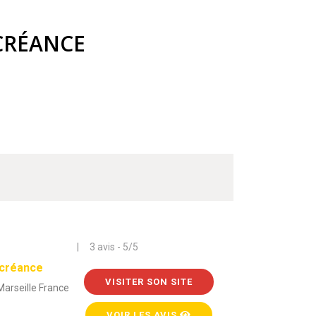
CRÉANCE
| 3 avis - 5/5
 créance
VISITER SON SITE
arseille France
VOIR LES AVIS