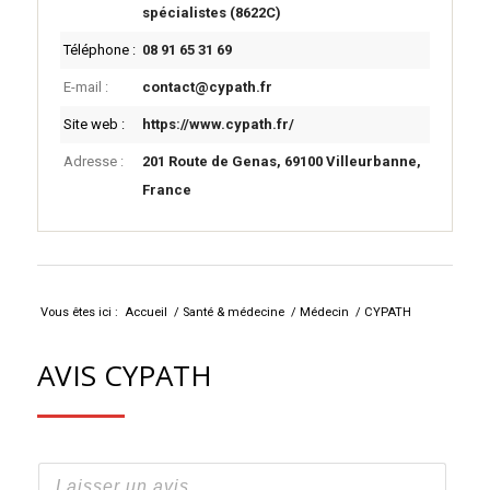
spécialistes (8622C)
Téléphone :
08 91 65 31 69
E-mail :
contact@cypath.fr
Site web :
https://www.cypath.fr/
Adresse :
201 Route de Genas, 69100 Villeurbanne,
France
Leaflet
+
-
Vous êtes ici :
Accueil
/
Santé & médecine
/
Médecin
/
CYPATH
AVIS CYPATH