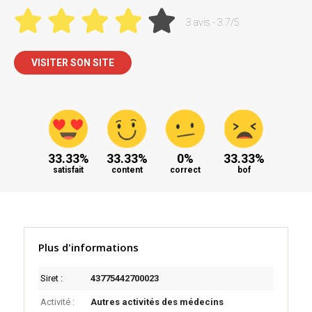
3 avis - 3.7/5
VISITER SON SITE
33.33%
33.33%
0%
33.33%
satisfait
content
correct
bof
Plus d'informations
Siret :
43775442700023
Activité :
Autres activités des médecins