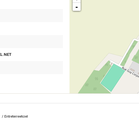
-
L.NET
/
Entreterreetciel