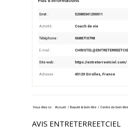
Plus d'informations
Siret :
52080341200011
Activité :
Coach de vie
Téléphone :
0688710798
E-mail :
CHRISTEL@ENTRETERREETCIE
Site web :
https://entreterreetciel.com/
Adresse :
45120 Girolles, France
Vous êtes ici :
Accueil
/
Beauté & bien-être
/
Centre de bien-être
AVIS ENTRETERREETCIEL