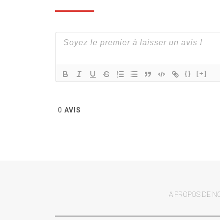
{}
[+]
0
AVIS
A PROPOS DE N