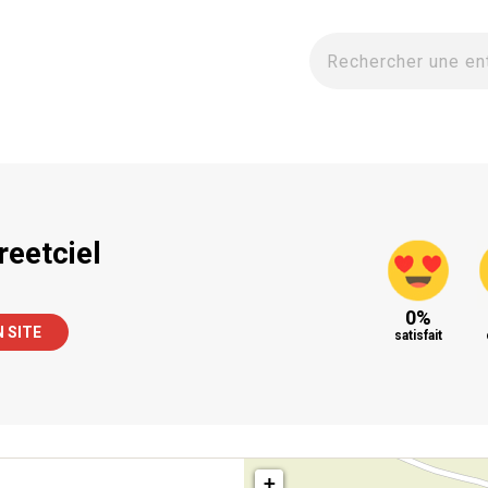
reetciel
0%
N SITE
satisfait
+