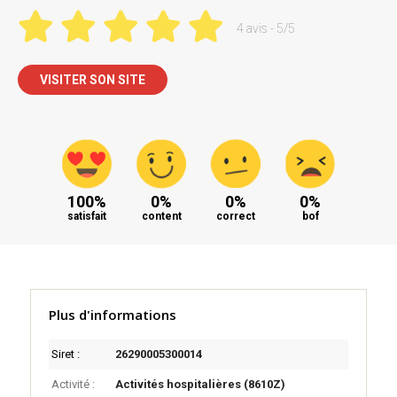
4 avis - 5/5
VISITER SON SITE
100%
0%
0%
0%
satisfait
content
correct
bof
Plus d'informations
Siret :
26290005300014
Activité :
Activités hospitalières (8610Z)