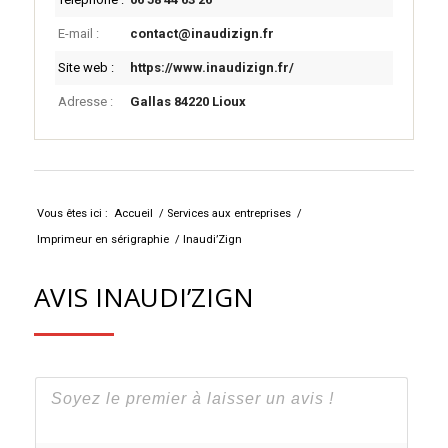
E-mail :
contact@inaudizign.fr
Site web :
https://www.inaudizign.fr/
Adresse :
Gallas 84220 Lioux
Leaflet
+
-
Vous êtes ici :
Accueil
/
Services aux entreprises
/
Imprimeur en sérigraphie
/
Inaudi’Zign
AVIS INAUDI’ZIGN