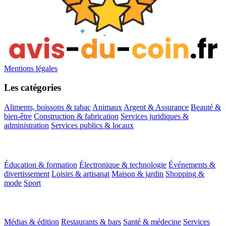
Mentions légales
Les catégories
Aliments, boissons & tabac
Animaux
Argent & Assurance
Beauté &
bien-être
Construction & fabrication
Services juridiques &
administration
Services publics & locaux
Éducation & formation
Électronique & technologie
Événements &
divertissement
Loisirs & artisanat
Maison & jardin
Shopping &
mode
Sport
Médias & édition
Restaurants & bars
Santé & médecine
Services