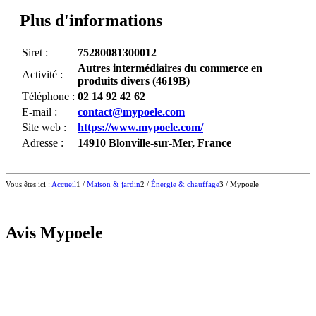
Plus d'informations
Siret :
75280081300012
Autres intermédiaires du commerce en
Activité :
produits divers (4619B)
Téléphone :
02 14 92 42 62
E-mail :
contact@mypoele.com
Site web :
https://www.mypoele.com/
Adresse :
14910 Blonville-sur-Mer, France
Leaflet
+
Vous êtes ici :
Accueil
1
/
Maison & jardin
2
/
Énergie & chauffage
3
/
Mypoele
-
Avis Mypoele