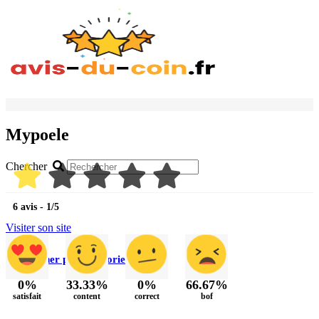
Mypoele
Chercher
6 avis - 1/5
Visiter son site
Rechercher par catégorie
0%
33.33%
0%
66.67%
satisfait
content
correct
bof