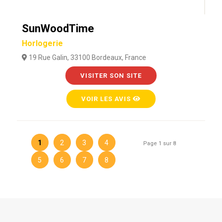
SunWoodTime
Horlogerie
19 Rue Galin, 33100 Bordeaux, France
VISITER SON SITE
VOIR LES AVIS
1
2
3
4
Page 1 sur 8
5
6
7
8