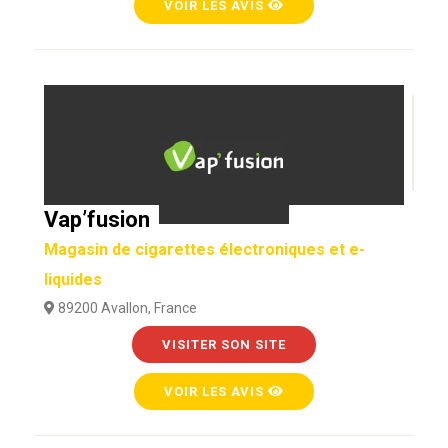
VOIR LES AVIS
Vap’fusion
Magasin de cigarettes électroniques et e-
liquides
89200 Avallon, France
VISITER SON SITE
VOIR LES AVIS