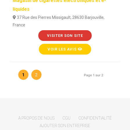
Magasin de cigarettes électroniques et e-
liquides
37 Rue des Pierres Missigault, 28630 Barjouville,
France
VISITER SON SITE
VOIR LES AVIS
1
2
Page 1 sur 2
A PROPOS DE NOUS
CGU
CONFIDENTIALITÉ
AJOUTER SON ENTREPRISE