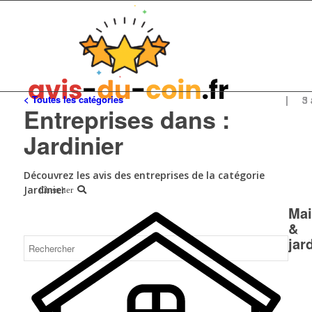
< Toutes les catégories
| 3 av
| 3 av
| 5 av
| 3 av
| 3 av
Entreprises dans :
Jardinier
Découvrez les avis des entreprises de la catégorie
Jardinier
Chercher
Ma
&
jar