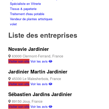
Spécialiste en Vitrerie
Tissus & papeterie
Traitement d'eau potable
Vendeur de plantes artistiques
volet
Liste des entreprises
Novavie
Jardinier
63000 Clermont-Ferrand, France
Visiter son site
Voir les avis
Jardinier Martin
Jardinier
45330 Le Malesherbois, France
Visiter son site
Voir les avis
Sébastien Jardins
Jardinier
89150 Jouy, France
Visiter son site
Voir les avis