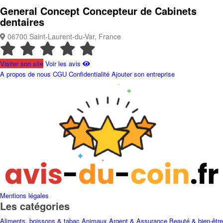
General Concept
Concepteur de Cabinets
dentaires
06700 Saint-Laurent-du-Var, France
Visiter son site
Voir les avis
A propos de nous
CGU
Confidentialité
Ajouter son entreprise
Mentions légales
Les catégories
Aliments, boissons & tabac
Animaux
Argent & Assurance
Beauté & bien-être